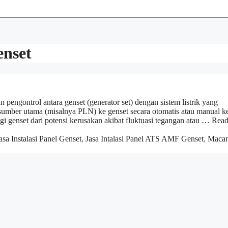
enset
pengontrol antara genset (generator set) dengan sistem listrik yang
i sumber utama (misalnya PLN) ke genset secara otomatis atau manual k
gi genset dari potensi kerusakan akibat fluktuasi tegangan atau …
Read
asa Instalasi Panel Genset
,
Jasa Intalasi Panel ATS AMF Genset
,
Maca