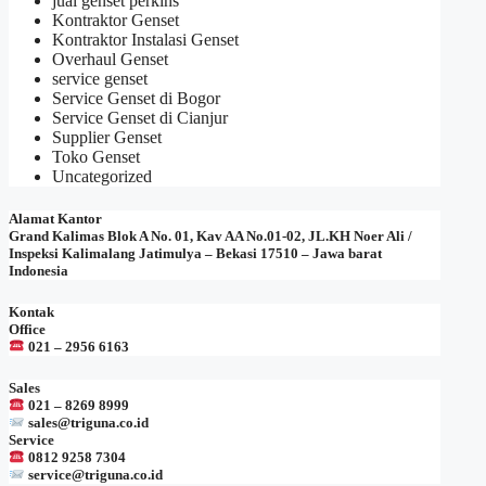
jual genset perkins
Kontraktor Genset
Kontraktor Instalasi Genset
Overhaul Genset
service genset
Service Genset di Bogor
Service Genset di Cianjur
Supplier Genset
Toko Genset
Uncategorized
Alamat Kantor
Grand Kalimas Blok A No. 01, Kav AA No.01-02, JL.KH Noer Ali /
Inspeksi Kalimalang Jatimulya – Bekasi 17510 – Jawa barat
Indonesia
Kontak
Office
021 – 2956 6163
Sales
021 – 8269 8999
sales@triguna.co.id
Service
0812 9258 7304
service@triguna.co.id