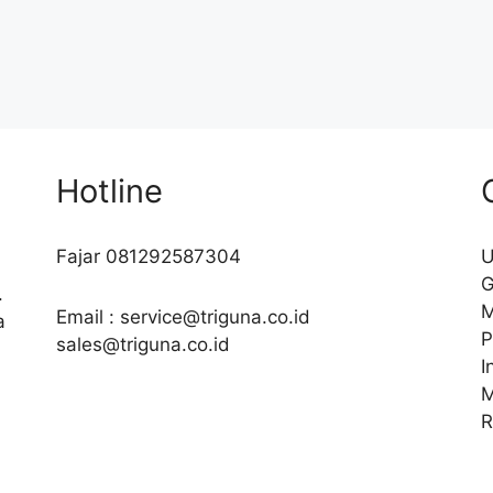
Hotline
Fajar 081292587304
U
G
.
M
Email : service@triguna.co.id
a
P
sales@triguna.co.id
I
M
R