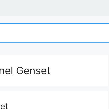
anel Genset
set