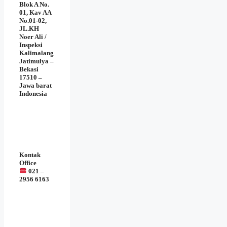
Blok A No.
01, Kav AA
No.01-02,
JL.KH
Noer Ali /
Inspeksi
Kalimalang
Jatimulya –
Bekasi
17510 –
Jawa barat
Indonesia
Kontak
Office
021 –
2956 6163