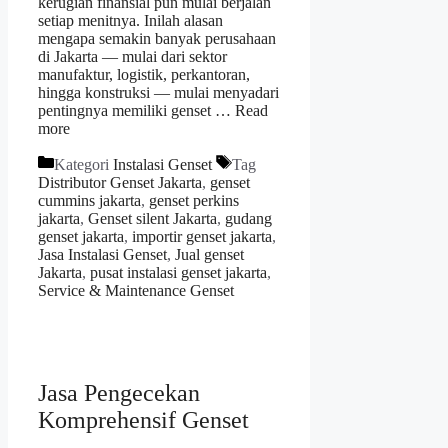
kerugian finansial pun mulai berjalan
setiap menitnya. Inilah alasan
mengapa semakin banyak perusahaan
di Jakarta — mulai dari sektor
manufaktur, logistik, perkantoran,
hingga konstruksi — mulai menyadari
pentingnya memiliki genset …
Read
more
Kategori
Instalasi Genset
Tag
Distributor Genset Jakarta
,
genset
cummins jakarta
,
genset perkins
jakarta
,
Genset silent Jakarta
,
gudang
genset jakarta
,
importir genset jakarta
,
Jasa Instalasi Genset
,
Jual genset
Jakarta
,
pusat instalasi genset jakarta
,
Service & Maintenance Genset
Jasa Pengecekan
Komprehensif Genset