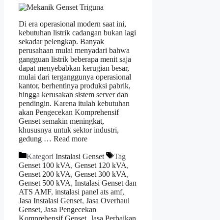
Di era operasional modern saat ini,
kebutuhan listrik cadangan bukan lagi
sekadar pelengkap. Banyak
perusahaan mulai menyadari bahwa
gangguan listrik beberapa menit saja
dapat menyebabkan kerugian besar,
mulai dari terganggunya operasional
kantor, berhentinya produksi pabrik,
hingga kerusakan sistem server dan
pendingin. Karena itulah kebutuhan
akan Pengecekan Komprehensif
Genset semakin meningkat,
khususnya untuk sektor industri,
gedung …
Read more
Kategori
Instalasi Genset
Tag
Genset 100 kVA
,
Genset 120 kVA
,
Genset 200 kVA
,
Genset 300 kVA
,
Genset 500 kVA
,
Instalasi Genset dan
ATS AMF
,
instalasi panel ats amf
,
Jasa Instalasi Genset
,
Jasa Overhaul
Genset
,
Jasa Pengecekan
Komprehensif Genset
,
Jasa Perbaikan