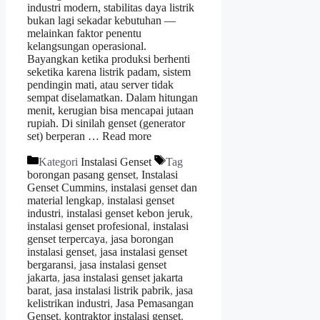
industri modern, stabilitas daya listrik
bukan lagi sekadar kebutuhan —
melainkan faktor penentu
kelangsungan operasional.
Bayangkan ketika produksi berhenti
seketika karena listrik padam, sistem
pendingin mati, atau server tidak
sempat diselamatkan. Dalam hitungan
menit, kerugian bisa mencapai jutaan
rupiah. Di sinilah genset (generator
set) berperan …
Read more
Kategori
Instalasi Genset
Tag
borongan pasang genset
,
Instalasi
Genset Cummins
,
instalasi genset dan
material lengkap
,
instalasi genset
industri
,
instalasi genset kebon jeruk
,
instalasi genset profesional
,
instalasi
genset terpercaya
,
jasa borongan
instalasi genset
,
jasa instalasi genset
bergaransi
,
jasa instalasi genset
jakarta
,
jasa instalasi genset jakarta
barat
,
jasa instalasi listrik pabrik
,
jasa
kelistrikan industri
,
Jasa Pemasangan
Genset
,
kontraktor instalasi genset
,