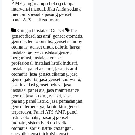
AMF yang mampu bekerja tanpa
intervensi manual. Jika Anda sedang
mencari spesialis pasang genset +
panel ATS …
Read more
Kategori
Instalasi Genset
Tag
genset diesel ats amf
,
genset otomatis
,
genset silent otomatis
,
genset standby
otomatis
,
genset untuk pabrik
,
harga
instalasi genset
,
instalasi genset
bergaransi
,
instalasi genset
profesional
,
instalasi listrik industri
,
instalasi panel ats amf
,
jasa ats amf
otomatis
,
jasa genset cikarang
,
jasa
genset jakarta
,
jasa genset karawang
,
jasa instalasi genset bekasi
,
jasa
instalasi panel ats
,
jasa maintenance
genset
,
jasa pasang genset
,
jasa
pasang panel listrik
,
jasa pemasangan
genset terpercaya
,
kontraktor genset
terpercaya
,
Panel ATS AMF
,
panel
listrik otomatis
,
pasang genset
industri
,
sistem backup listrik
otomatis
,
solusi listrik cadangan
,
spesialis genset
,
teknisi genset