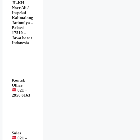
JL.KH
Noer Ali /
Inspeksi
Kalimalang
Jatimulya –
Bekasi
17510 –
Jawa barat
Indonesia
Kontak
Office
021 –
2956 6163
Sales
021 –