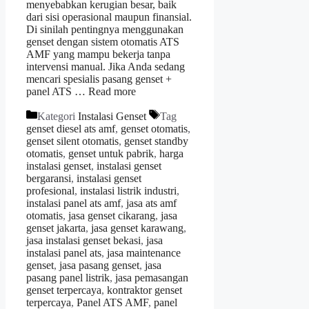
menyebabkan kerugian besar, baik
dari sisi operasional maupun finansial.
Di sinilah pentingnya menggunakan
genset dengan sistem otomatis ATS
AMF yang mampu bekerja tanpa
intervensi manual. Jika Anda sedang
mencari spesialis pasang genset +
panel ATS …
Read more
Kategori
Instalasi Genset
Tag
genset diesel ats amf
,
genset otomatis
,
genset silent otomatis
,
genset standby
otomatis
,
genset untuk pabrik
,
harga
instalasi genset
,
instalasi genset
bergaransi
,
instalasi genset
profesional
,
instalasi listrik industri
,
instalasi panel ats amf
,
jasa ats amf
otomatis
,
jasa genset cikarang
,
jasa
genset jakarta
,
jasa genset karawang
,
jasa instalasi genset bekasi
,
jasa
instalasi panel ats
,
jasa maintenance
genset
,
jasa pasang genset
,
jasa
pasang panel listrik
,
jasa pemasangan
genset terpercaya
,
kontraktor genset
terpercaya
,
Panel ATS AMF
,
panel