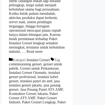
listrik cadangan bukan lagi sekadar
pelengkap, tetapi sudah menjadi
kebutuhan utama bagi perusahaan.
Ketika listrik padam mendadak,
aktivitas produksi dapat berhenti,
server mati, sistem pendingin
terganggu, hingga kerugian
operasional mencapai jutaan rupiah
hanya dalam hitungan jam. Karena
itulah permintaan terhadap Paket
Instalasi Genset lengkap semakin
meningkat, terutama untuk kebutuhan
industri, …
Read more
Kategori
Instalasi Genset
Tag
commissioning genset
,
genset untuk
pabrik
,
Genset untuk Perkantoran
,
Instalasi Genset Otomatis
,
instalasi
genset profesional
,
instalasi kabel
genset
,
instalasi panel ats amf
,
jasa
instalasi genset jakarta
,
jasa pasang
genset
,
Jasa Pasang Panel ATS AMF
,
Kontraktor Genset Jakarta
,
Paket
Genset ATS AMF
,
Paket Genset
Industri
,
Paket Genset Lengkap
,
Paket