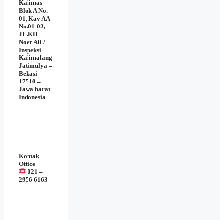
Kalimas
Blok A No.
01, Kav AA
No.01-02,
JL.KH
Noer Ali /
Inspeksi
Kalimalang
Jatimulya –
Bekasi
17510 –
Jawa barat
Indonesia
Kontak
Office
021 –
2956 6163