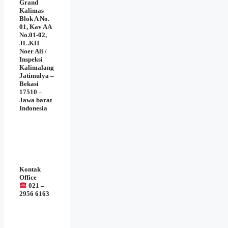
Grand
Kalimas
Blok A No.
01, Kav AA
No.01-02,
JL.KH
Noer Ali /
Inspeksi
Kalimalang
Jatimulya –
Bekasi
17510 –
Jawa barat
Indonesia
Kontak
Office
021 –
2956 6163