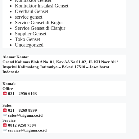
Kontraktor Genset
Kontraktor Instalasi Genset
Overhaul Genset
service genset
Service Genset di Bogor
Service Genset di Cianjur
Supplier Genset
Toko Genset
Uncategorized
Alamat Kantor
Grand Kalimas Blok A No. 01, Kav AA No.01-02, JL.KH Noer Ali /
Inspeksi Kalimalang Jatimulya – Bekasi 17510 – Jawa barat
Indonesia
Kontak
Office
021 – 2956 6163
Sales
021 – 8269 8999
sales@triguna.co.id
Service
0812 9258 7304
service@triguna.co.id