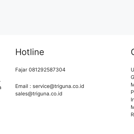
Hotline
Fajar 081292587304
U
G
.
M
Email : service@triguna.co.id
a
P
sales@triguna.co.id
I
M
R