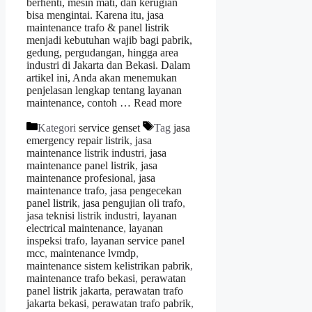
berhenti, mesin mati, dan kerugian
bisa mengintai. Karena itu, jasa
maintenance trafo & panel listrik
menjadi kebutuhan wajib bagi pabrik,
gedung, pergudangan, hingga area
industri di Jakarta dan Bekasi. Dalam
artikel ini, Anda akan menemukan
penjelasan lengkap tentang layanan
maintenance, contoh …
Read more
Kategori
service genset
Tag
jasa
emergency repair listrik
,
jasa
maintenance listrik industri
,
jasa
maintenance panel listrik
,
jasa
maintenance profesional
,
jasa
maintenance trafo
,
jasa pengecekan
panel listrik
,
jasa pengujian oli trafo
,
jasa teknisi listrik industri
,
layanan
electrical maintenance
,
layanan
inspeksi trafo
,
layanan service panel
mcc
,
maintenance lvmdp
,
maintenance sistem kelistrikan pabrik
,
maintenance trafo bekasi
,
perawatan
panel listrik jakarta
,
perawatan trafo
jakarta bekasi
,
perawatan trafo pabrik
,