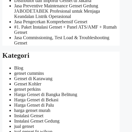
Distributor dan Importir Genset di Jakarta
Jasa Preventive Maintenance Genset Gedung
JABODETABEK Profesional untuk Menjaga
Keandalan Listrik Operasional
Jasa Pengecekan Komprehensif Genset
#1. Paket Instalasi Genset + Panel ATS/AMF + Rumah
Genset
Jasa Commissioning, Test Load & Troubleshooting
Genset
Kategori
Blog
genset cummins
Genset di Karawang
Genset Kohler
genset perkins
Harga Genset di Bangka Belitung
Harga Genset di Bekasi
Harga Genset di Palu
harga genset murah
Instalasi Genset
Instalasi Genset Gedung
jual genset
jual genset fg wilson