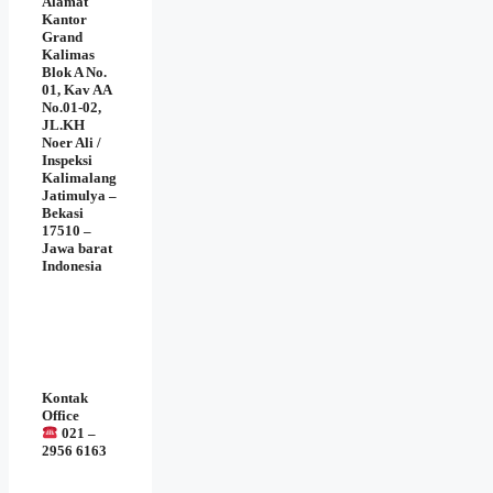
Alamat
Kantor
Grand
Kalimas
Blok A No.
01, Kav AA
No.01-02,
JL.KH
Noer Ali /
Inspeksi
Kalimalang
Jatimulya –
Bekasi
17510 –
Jawa barat
Indonesia
Kontak
Office
021 –
2956 6163