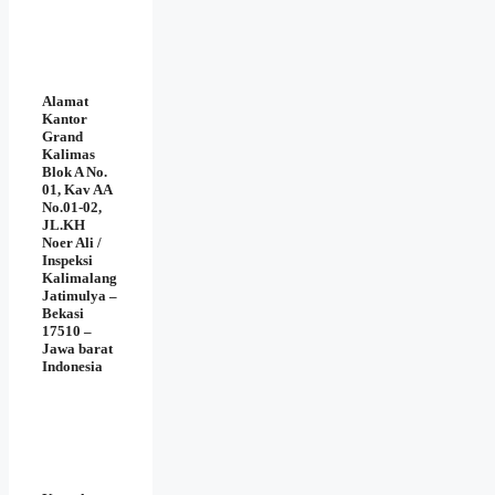
Alamat
Kantor
Grand
Kalimas
Blok A No.
01, Kav AA
No.01-02,
JL.KH
Noer Ali /
Inspeksi
Kalimalang
Jatimulya –
Bekasi
17510 –
Jawa barat
Indonesia