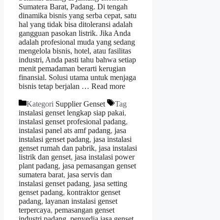
Sumatera Barat, Padang. Di tengah
dinamika bisnis yang serba cepat, satu
hal yang tidak bisa ditoleransi adalah
gangguan pasokan listrik. Jika Anda
adalah profesional muda yang sedang
mengelola bisnis, hotel, atau fasilitas
industri, Anda pasti tahu bahwa setiap
menit pemadaman berarti kerugian
finansial. Solusi utama untuk menjaga
bisnis tetap berjalan …
Read more
Kategori
Supplier Genset
Tag
instalasi genset lengkap siap pakai
,
instalasi genset profesional padang
,
instalasi panel ats amf padang
,
jasa
instalasi genset padang
,
jasa instalasi
genset rumah dan pabrik
,
jasa instalasi
listrik dan genset
,
jasa instalasi power
plant padang
,
jasa pemasangan genset
sumatera barat
,
jasa servis dan
instalasi genset padang
,
jasa setting
genset padang
,
kontraktor genset
padang
,
layanan instalasi genset
terpercaya
,
pemasangan genset
industri padang
,
penyedia jasa genset