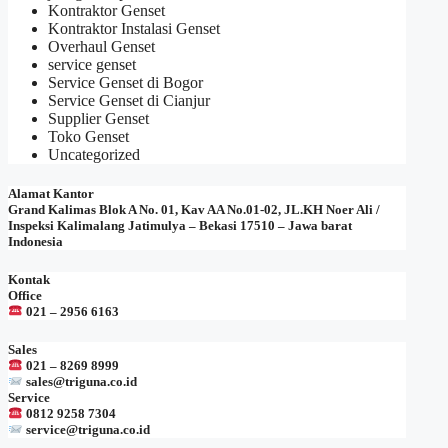
Kontraktor Genset
Kontraktor Instalasi Genset
Overhaul Genset
service genset
Service Genset di Bogor
Service Genset di Cianjur
Supplier Genset
Toko Genset
Uncategorized
Alamat Kantor
Grand Kalimas Blok A No. 01, Kav AA No.01-02, JL.KH Noer Ali /
Inspeksi Kalimalang Jatimulya – Bekasi 17510 – Jawa barat
Indonesia
Kontak
Office
021 – 2956 6163
Sales
021 – 8269 8999
sales@triguna.co.id
Service
0812 9258 7304
service@triguna.co.id