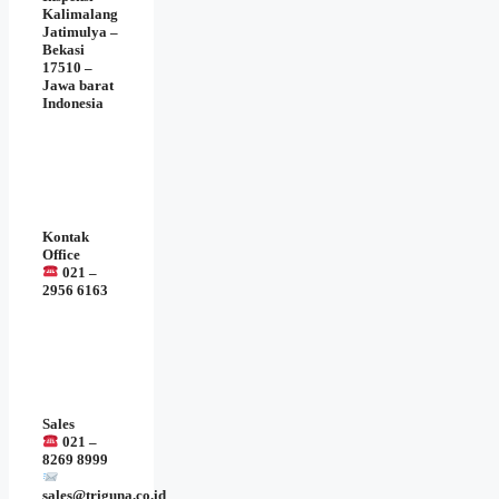
Kalimalang
Jatimulya –
Bekasi
17510 –
Jawa barat
Indonesia
Kontak
Office
021 –
2956 6163
Sales
021 –
8269 8999
sales@triguna.co.id