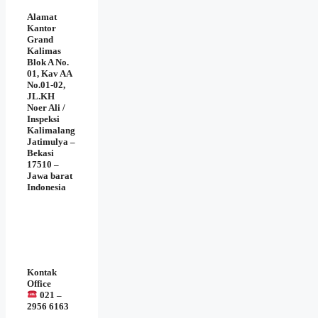
Alamat
Kantor
Grand
Kalimas
Blok A No.
01, Kav AA
No.01-02,
JL.KH
Noer Ali /
Inspeksi
Kalimalang
Jatimulya –
Bekasi
17510 –
Jawa barat
Indonesia
Kontak
Office
021 –
2956 6163