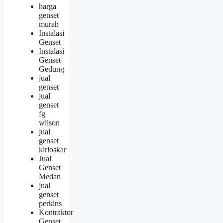
harga
genset
murah
Instalasi
Genset
Instalasi
Genset
Gedung
jual
genset
jual
genset
fg
wilson
jual
genset
kirloskar
Jual
Genset
Medan
jual
genset
perkins
Kontraktor
Genset