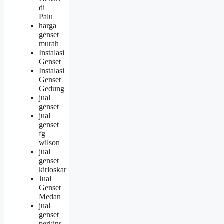
di
Palu
harga
genset
murah
Instalasi
Genset
Instalasi
Genset
Gedung
jual
genset
jual
genset
fg
wilson
jual
genset
kirloskar
Jual
Genset
Medan
jual
genset
perkins