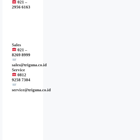
021 –
2956 6163
Sales
021 –
8269 8999
sales@triguna.co.id
Service
0812
9258 7304
service@triguna.co.id