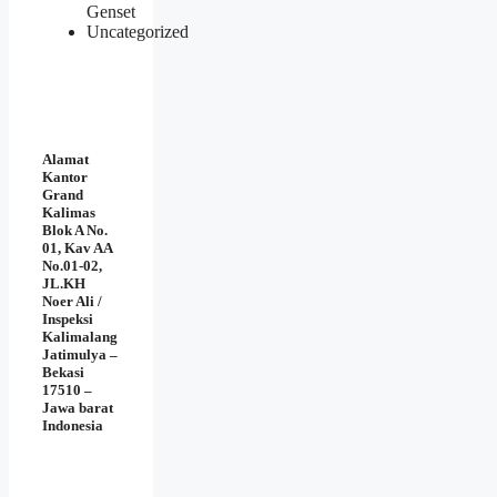
Genset
Uncategorized
Alamat
Kantor
Grand
Kalimas
Blok A No.
01, Kav AA
No.01-02,
JL.KH
Noer Ali /
Inspeksi
Kalimalang
Jatimulya –
Bekasi
17510 –
Jawa barat
Indonesia