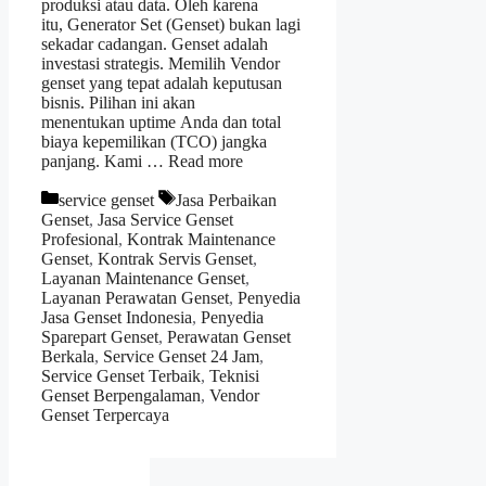
produksi atau data. Oleh karena
itu, Generator Set (Genset) bukan lagi
sekadar cadangan. Genset adalah
investasi strategis. Memilih Vendor
genset yang tepat adalah keputusan
bisnis. Pilihan ini akan
menentukan uptime Anda dan total
biaya kepemilikan (TCO) jangka
panjang. Kami …
Read more
Kategori
Tag
service genset
Jasa Perbaikan
Genset
,
Jasa Service Genset
Profesional
,
Kontrak Maintenance
Genset
,
Kontrak Servis Genset
,
Layanan Maintenance Genset
,
Layanan Perawatan Genset
,
Penyedia
Jasa Genset Indonesia
,
Penyedia
Sparepart Genset
,
Perawatan Genset
Berkala
,
Service Genset 24 Jam
,
Service Genset Terbaik
,
Teknisi
Genset Berpengalaman
,
Vendor
Genset Terpercaya