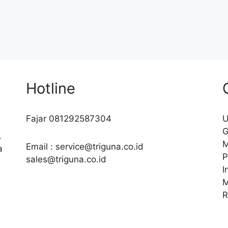
Hotline
Fajar 081292587304
U
G
.
M
Email : service@triguna.co.id
a
P
sales@triguna.co.id
I
M
R