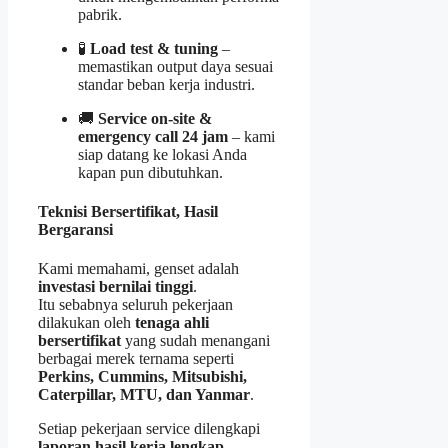
pabrik.
🧪
Load test & tuning
–
memastikan output daya sesuai
standar beban kerja industri.
🚚
Service on-site &
emergency call 24 jam
– kami
siap datang ke lokasi Anda
kapan pun dibutuhkan.
Teknisi Bersertifikat, Hasil
Bergaransi
Kami memahami, genset adalah
investasi bernilai tinggi
.
Itu sebabnya seluruh pekerjaan
dilakukan oleh
tenaga ahli
bersertifikat
yang sudah menangani
berbagai merek ternama seperti
Perkins, Cummins, Mitsubishi,
Caterpillar, MTU, dan Yanmar
.
Setiap pekerjaan service dilengkapi
laporan hasil kerja lengkap
,