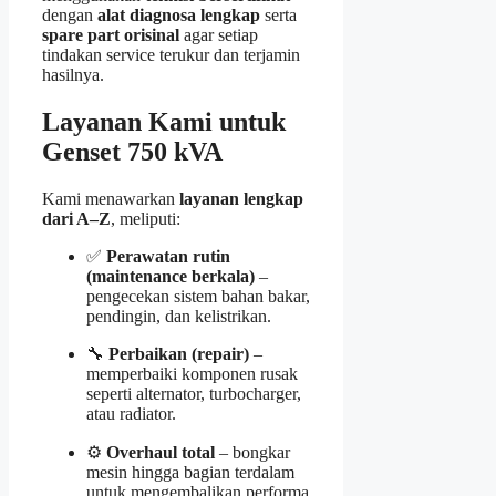
dengan
alat diagnosa lengkap
serta
spare part orisinal
agar setiap
tindakan service terukur dan terjamin
hasilnya.
Layanan Kami untuk
Genset 750 kVA
Kami menawarkan
layanan lengkap
dari A–Z
, meliputi:
✅
Perawatan rutin
(maintenance berkala)
–
pengecekan sistem bahan bakar,
pendingin, dan kelistrikan.
🔧
Perbaikan (repair)
–
memperbaiki komponen rusak
seperti alternator, turbocharger,
atau radiator.
⚙️
Overhaul total
– bongkar
mesin hingga bagian terdalam
untuk mengembalikan performa