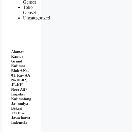
Genset
Toko
Genset
Uncategorized
Alamat
Kantor
Grand
Kalimas
Blok A No.
01, Kav AA
No.01-02,
JL.KH
Noer Ali /
Inspeksi
Kalimalang
Jatimulya –
Bekasi
17510 –
Jawa barat
Indonesia