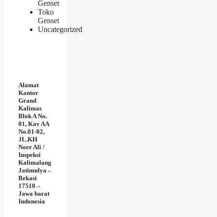
Genset
Toko
Genset
Uncategorized
Alamat
Kantor
Grand
Kalimas
Blok A No.
01, Kav AA
No.01-02,
JL.KH
Noer Ali /
Inspeksi
Kalimalang
Jatimulya –
Bekasi
17510 –
Jawa barat
Indonesia