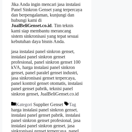
Jika Anda ingin mencari jasa instalasi
Panel Sinkron Genset yang terpercaya
dan berpengalaman, kunjungi dan
hubungi kami di
JualBeliGenset.co.id
. Tim teknis
kami siap membantu merancang
sistem sinkronisasi yang tepat sesuai
kebutuhan daya bisnis Anda.
jasa instalasi panel sinkron genset,
instalasi panel sinkron genset
profesional, panel sinkron genset 100
kVA, harga instalasi panel sinkron
genset, panel paralel genset industri,
jasa sinkronisasi genset terpercaya,
panel kontrol genset otomatis, instalasi
panel genset pabrik, teknisi panel
sinkron genset, JualBeliGenset.co.id
Kategori
Supplier Genset
Tag
harga instalasi panel sinkron genset
,
instalasi panel genset pabrik
,
instalasi
panel sinkron genset profesional
,
jasa
instalasi panel sinkron genset
,
jasa
sinkronisasi genset terpercaya
,
panel