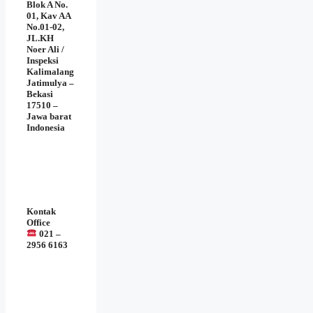
Blok A No.
01, Kav AA
No.01-02,
JL.KH
Noer Ali /
Inspeksi
Kalimalang
Jatimulya –
Bekasi
17510 –
Jawa barat
Indonesia
Kontak
Office
021 –
2956 6163