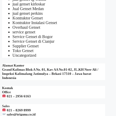
jual genset kirloskar
Jual Genset Medan
jual genset perkins
Kontraktor Genset
Kontraktor Instalasi Genset
Overhaul Genset
service genset
Service Genset di Bogor
Service Genset di Cianjur
Supplier Genset
Toko Genset
Uncategorized
Alamat Kantor
Grand Kalimas Blok A No. 01, Kav AA No.01-02, JL.KH Noer Ali /
Inspeksi Kalimalang Jatimulya – Bekasi 17510 – Jawa barat
Indonesia
Kontak
Office
021 – 2956 6163
Sales
021 – 8269 8999
sales@triguna.co.id