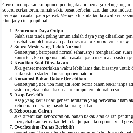
Genset merupakan komponen penting dalam menjaga kelangsungan pas
seperti perkantoran, rumah sakit, pusat perbelanjaan, dan area indu
berbagai masalah pada genset. Mengenali tanda-tanda awal kerusakan
kinerjanya tetap optimal.
Penurunan Daya Output
Salah satu tanda paling umum adalah daya yang dihasilkan gens
disebabkan oleh masalah pada mesin atau komponen listrik gen
Suara Mesin yang Tidak Normal
Genset yang beroperasi normal seharusnya menghasilkan suara hal
konsisten, kemungkinan ada masalah pada mesin atau sistem p
Kesulitan Saat Dinyalakan
Jika genset memerlukan waktu lebih lama dari biasanya untuk d
pada sistem starter atau komponen baterai.
Konsumsi Bahan Bakar Berlebihan
Genset yang tiba-tiba menjadi lebih boros bahan bakar tanpa a
sistem injeksi bahan bakar atau komponen internal mesin.
Asap Berlebih
Asap yang keluar dari genset, terutama yang berwarna hitam a
kebocoran oli yang masuk ke ruang bakar.
Kebocoran Cairan
Jika ditemukan kebocoran oli, bahan bakar, atau cairan pendingin
menyebabkan kerusakan lebih lanjut pada komponen vital gens
Overheating (Panas Berlebih)
Genset yang bekerja terlalu panas dan sering shutdown otomat