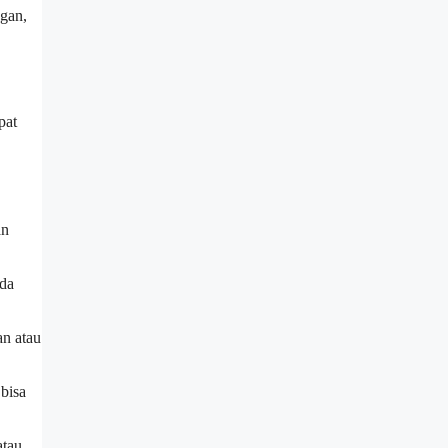
gan,
pat
an
ada
an atau
 bisa
atau