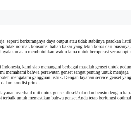
, seperti berkurangnya daya output atau tidak stabilnya pasokan listri
yang tidak normal, konsumsi bahan bakar yang lebih boros dari biasanya,
 dinyalakan atau membutuhkan waktu lama untuk beroperasi secara opti
di Indonesia, kami siap menangani berbagai masalah genset untuk gedu
. Kami memahami bahwa perawatan genset sangat penting untuk menjaga
dak boleh mengalami gangguan listrik. Dengan layanan service genset yan
 dalam kondisi prima.
 layanan overhaul unit untuk genset diesel/solar dan bensin dengan kapa
i terbaik untuk memastikan bahwa genset Anda tetap berfungsi optimal