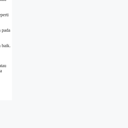
perti
h pada
 baik.
atau
ma