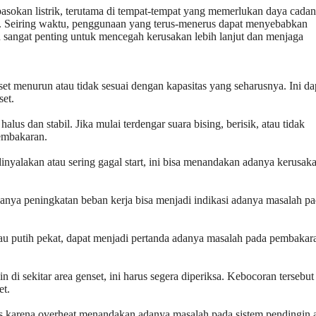
okan listrik, terutama di tempat-tempat yang memerlukan daya cadan
stri. Seiring waktu, penggunaan yang terus-menerus dapat menyebabkan
 sangat penting untuk mencegah kerusakan lebih lanjut dan menjaga
et menurun atau tidak sesuai dengan kapasitas yang seharusnya. Ini da
set.
us dan stabil. Jika mulai terdengar suara bising, berisik, atau tidak
embakaran.
inyalakan atau sering gagal start, ini bisa menandakan adanya kerusak
danya peningkatan beban kerja bisa menjadi indikasi adanya masalah p
tau putih pekat, dapat menjadi pertanda adanya masalah pada pembakar
 di sekitar area genset, ini harus segera diperiksa. Kebocoran tersebut
et.
is karena overheat menandakan adanya masalah pada sistem pendingin 