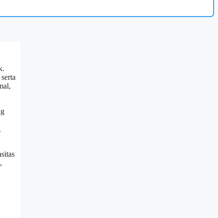
k.
 serta
mal,
ng
g
sitas
,