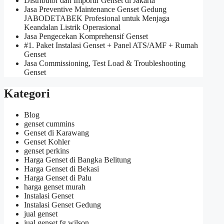
Distributor dan Importir Genset di Jakarta
Jasa Preventive Maintenance Genset Gedung
JABODETABEK Profesional untuk Menjaga
Keandalan Listrik Operasional
Jasa Pengecekan Komprehensif Genset
#1. Paket Instalasi Genset + Panel ATS/AMF + Rumah
Genset
Jasa Commissioning, Test Load & Troubleshooting
Genset
Kategori
Blog
genset cummins
Genset di Karawang
Genset Kohler
genset perkins
Harga Genset di Bangka Belitung
Harga Genset di Bekasi
Harga Genset di Palu
harga genset murah
Instalasi Genset
Instalasi Genset Gedung
jual genset
jual genset fg wilson