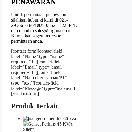
PENAWARAN
Untuk permintaan penawaran
silahkan hubungi kami di 021-
29566163/64 atau 0852-1422-4445
dan email di sales@triguna.co.id.
Kami akan segera merespon
permintaan anda.
[contact-form][contact-field
label=”Name” type=”name”
required=”1″][contact-field
label=”Email” type=”email”
required=”1″][contact-field
label=”Nama Perusahaan/PT”
type=”text”][contact-field
label=”Message” type=”textarea”]
[/contact-form]
Produk Terkait