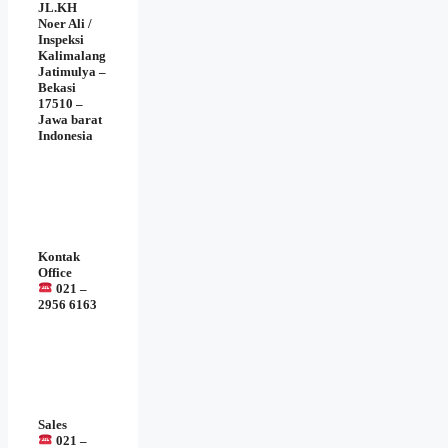
JL.KH
Noer Ali /
Inspeksi
Kalimalang
Jatimulya –
Bekasi
17510 –
Jawa barat
Indonesia
Kontak
Office
021 –
2956 6163
Sales
021 –