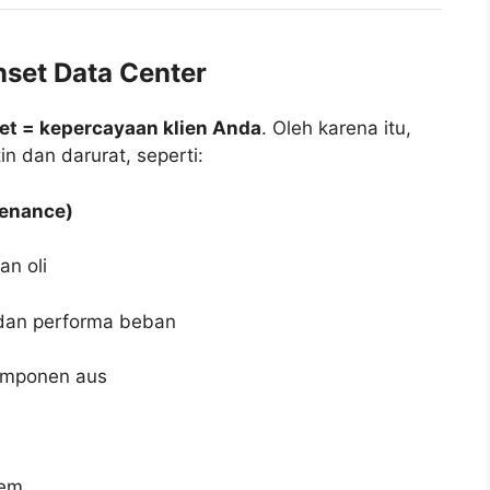
set Data Center
set = kepercayaan klien Anda
. Oleh karena itu,
n dan darurat, seperti:
tenance)
n oli
 dan performa beban
komponen aus
tem