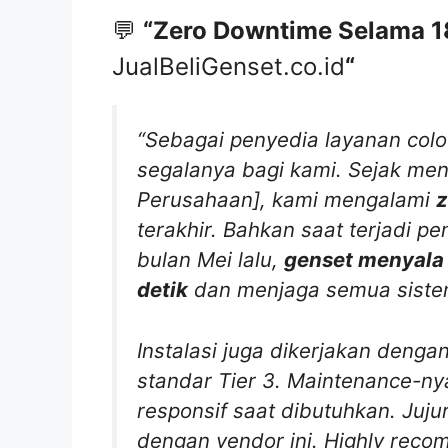
💬
“Zero Downtime Selama 18
JualBeliGenset.co.id
“
“Sebagai penyedia layanan colo
segalanya bagi kami. Sejak me
Perusahaan], kami mengalami
z
terakhir. Bahkan saat terjadi
bulan Mei lalu,
genset menyala 
detik
dan menjaga semua sistem
Instalasi juga dikerjakan dengan
standar Tier 3. Maintenance-nya
responsif saat dibutuhkan. Juj
dengan vendor ini. Highly rec