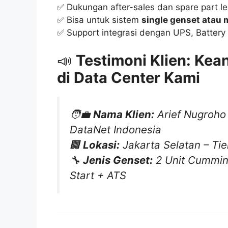
✅ Dukungan after-sales dan spare part l
✅ Bisa untuk sistem
single genset atau m
✅ Support integrasi dengan UPS, Battery
📣
Testimoni Klien: Kea
di Data Center Kami
🧑‍💼
Nama Klien:
Arief Nugroho 
DataNet Indonesia
🏢
Lokasi:
Jakarta Selatan – Tie
🔧
Jenis Genset:
2 Unit Cummin
Start + ATS