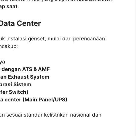
ap saat
.
 Data Center
k instalasi genset, mulai dari perencanaan
ncakup:
ya
si dengan ATS & AMF
dan Exhaust System
brasi Sistem
fer Switch)
ta center (Main Panel/UPS)
an sesuai standar kelistrikan nasional dan