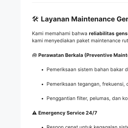
🛠️
Layanan Maintenance Gen
Kami memahami bahwa
reliabilitas gen
kami menyediakan paket maintenance ruti
🧰
Perawatan Berkala (Preventive Main
Pemeriksaan sistem bahan bakar da
Pemeriksaan tegangan, frekuensi,
Penggantian filter, pelumas, dan 
⚠️
Emergency Service 24/7
Respon cepat untuk kegagalan sis