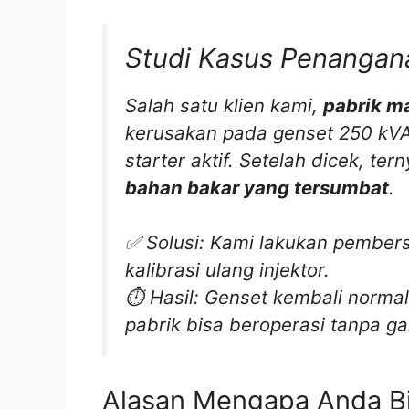
Studi Kasus Penangan
Salah satu klien kami,
pabrik m
kerusakan pada genset 250 kVA
starter aktif. Setelah dicek, t
bahan bakar yang tersumbat
.
✅ Solusi: Kami lakukan pembersih
kalibrasi ulang injektor.
⏱️ Hasil: Genset kembali norm
pabrik bisa beroperasi tanpa g
Alasan Mengapa Anda B