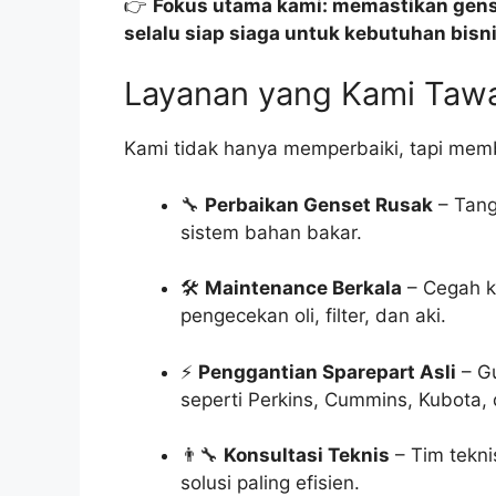
👉
Fokus utama kami: memastikan gense
selalu siap siaga untuk kebutuhan bisn
Layanan yang Kami Taw
Kami tidak hanya memperbaiki, tapi memb
🔧
Perbaikan Genset Rusak
– Tanga
sistem bahan bakar.
🛠️
Maintenance Berkala
– Cegah k
pengecekan oli, filter, dan aki.
⚡
Penggantian Sparepart Asli
– Gu
seperti Perkins, Cummins, Kubota, d
👨‍🔧
Konsultasi Teknis
– Tim tekn
solusi paling efisien.